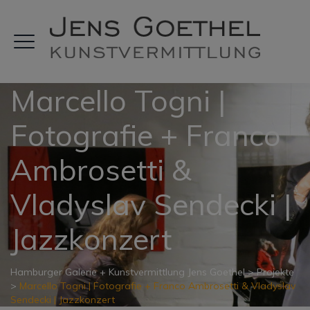
Marcello Togni |
Fotografie + Franco
Ambrosetti &
Vladyslav Sendecki |
Jazzkonzert
Hamburger Galerie + Kunstvermittlung Jens Goethel
>
Projekte
>
Marcello Togni | Fotografie + Franco Ambrosetti & Vladyslav
Sendecki | Jazzkonzert