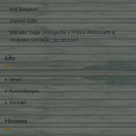
Will Burgdorf
Joachim Kühn
Marcello Togni | Fotografie + Franco Ambrosetti &
Vladyslav Sendecki | Jazzkonzert
Info
News
Ausstellungen
Kontakt
Hinweis