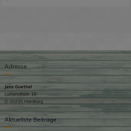
Adresse
Jens Goethel
Lutterothstr. 16
D-20255 Hamburg
Aktuellste Beiträge