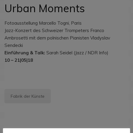
Urban Moments
Fotoausstellung Marcello Togni, Paris
Jazz-Konzert des Schweizer Trompeters Franco
Ambrosetti mit dem polnischen Pianisten Vladyslav
Sendecki
Einführung & Talk:
Sarah Seidel (Jazz / NDR Info)
10 – 21|05|18
Fabrik der Künste